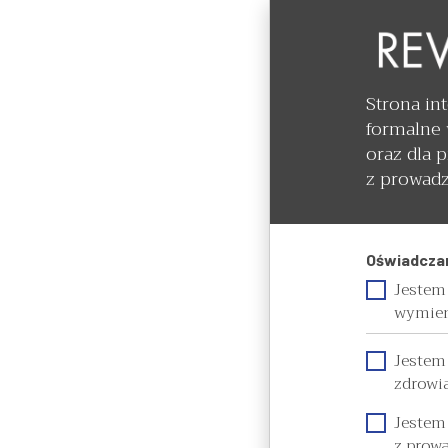
Strona in
formalne 
oraz dla 
z prowadz
Oświadczam
Jestem 
wymien
Jestem
zdrowi
Jestem
z prow