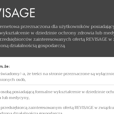
ternetowa przeznaczona dla użytkowników posiadając
wykształcenie w dziedzinie ochrony zdrowia lub me
przedsiębiorców zainteresowanych ofertą REVISAGE w
oną działalnością gospodarczą.
, że:
świadomy/-a, że treści na stronie przeznaczone są wyłącznie
ionych osób,
 osobą posiadającą formalne wykształcenie w dziedzinie oc
a lub medycyny,
 przedsiębiorcą zainteresowanym ofertą REVISAGE w związku
adzoną działalnością gospodarczą,