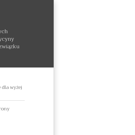
ych
dycyny
 związku
 dla wyżej
hrony